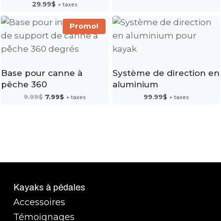
29.99
$
était :
est :
+ taxes
9.99$.
7.99$.
Promo!
Base pour canne à
Système de direction en
pêche 360
aluminium
Le
Le
9.99
$
7.99
$
99.99
$
+ taxes
+ taxes
prix
prix
initial
actuel
était :
est :
9.99$.
7.99$.
Kayaks à pédales
Accessoires
Témoignages