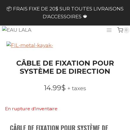
Skip
📦 FRAIS FIXE DE 20$ SUR TOUTES LIVRAISONS
to
D'ACCESSOIRES 🍁
content
0
CÂBLE DE FIXATION POUR
SYSTÈME DE DIRECTION
14.99
$
+ taxes
En rupture d’inventaire
CÂBLE DE FIXATION POUR SYSTÈME DE