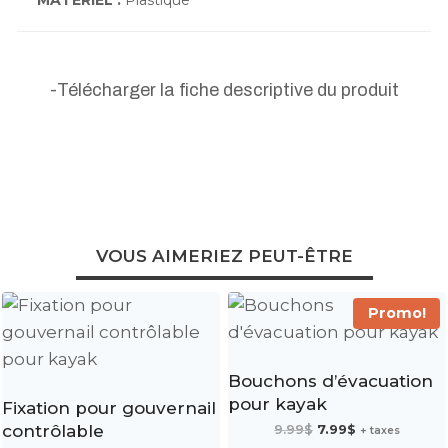
-Télécharger la fiche descriptive du produit
VOUS AIMERIEZ PEUT-ÊTRE
Promo!
Bouchons d’évacuation
pour kayak
Fixation pour gouvernail
Le
Le
contrôlable
9.99
$
7.99
$
+ taxes
prix
prix
initial
actuel