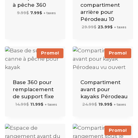
à pêche 360
compartiment
arrière pour
Le
Le
9.99
$
7.99
$
+ taxes
prix
prix
initial
actuel
Pérodeau 10
était :
est :
9.99$.
7.99$.
Le
Le
29.99
$
23.99
$
+ taxes
prix
prix
initial
actuel
était :
est :
29.99$.
23.99$.
Promo!
Promo!
Base 360 pour
Compartiment
remplacement
avant pour
de support fixe
kayaks Pérodeau
Le
Le
Le
Le
14.99
$
11.99
$
24.99
$
19.99
$
+ taxes
+ taxes
prix
prix
prix
prix
initial
actuel
initial
actuel
était :
est :
était :
est :
14.99$.
11.99$.
24.99$.
19.99$.
Promo!