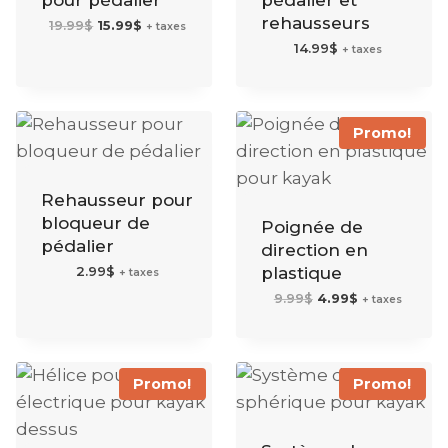
rehausseurs
Le
Le
19.99
$
15.99
$
+ taxes
prix
prix
initial
actuel
14.99
$
+ taxes
était :
est :
19.99$.
15.99$.
Promo!
Rehausseur pour
bloqueur de
Poignée de
pédalier
direction en
2.99
$
plastique
+ taxes
Le
Le
9.99
$
4.99
$
+ taxes
prix
prix
initial
actuel
était :
est :
9.99$.
4.99$.
Promo!
Promo!