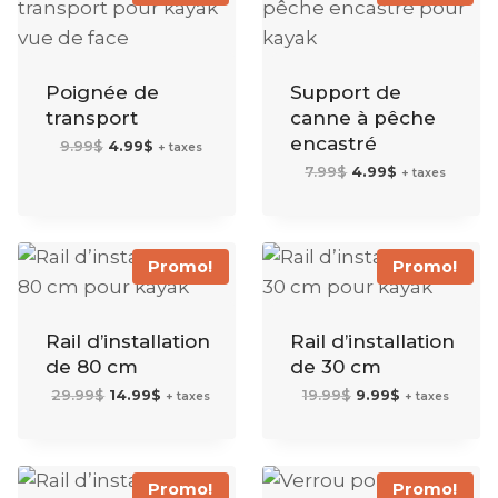
Poignée de
Support de
transport
canne à pêche
encastré
Le
Le
9.99
$
4.99
$
+ taxes
prix
prix
initial
actuel
Le
Le
7.99
$
4.99
$
+ taxes
était :
est :
prix
prix
9.99$.
4.99$.
initial
actuel
était :
est :
7.99$.
4.99$.
Promo!
Promo!
Rail d’installation
Rail d’installation
de 80 cm
de 30 cm
Le
Le
Le
Le
29.99
$
14.99
$
19.99
$
9.99
$
+ taxes
+ taxes
prix
prix
prix
prix
initial
actuel
initial
actuel
était :
est :
était :
est :
29.99$.
14.99$.
19.99$.
9.99$.
Promo!
Promo!