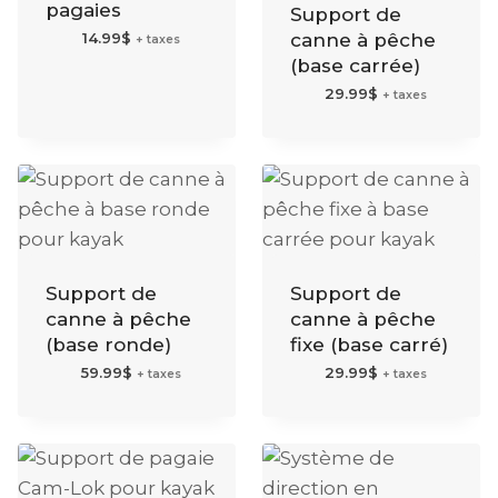
pagaies
Support de
14.99
$
canne à pêche
+ taxes
(base carrée)
29.99
$
+ taxes
Support de
Support de
canne à pêche
canne à pêche
(base ronde)
fixe (base carré)
59.99
$
29.99
$
+ taxes
+ taxes