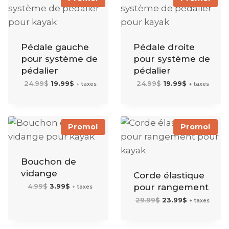
Pédale gauche
Pédale droite
pour système de
pour système de
pédalier
pédalier
Le
Le
Le
Le
24.99
$
19.99
$
24.99
$
19.99
$
+ taxes
+ taxes
prix
prix
prix
prix
initial
actuel
initial
actuel
était :
est :
était :
est :
24.99$.
19.99$.
24.99$.
19.99$.
Promo!
Promo!
Bouchon de
vidange
Corde élastique
Le
Le
4.99
$
3.99
$
pour rangement
+ taxes
prix
prix
initial
actuel
Le
Le
29.99
$
23.99
$
était :
est :
+ taxes
prix
prix
4.99$.
3.99$.
initial
actuel
était :
est :
29.99$.
23.99$.