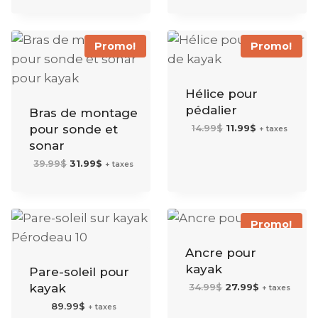
était :
est :
9.99$.
7.99$.
Promo!
Promo!
Hélice pour
pédalier
Bras de montage
Le
Le
pour sonde et
14.99
$
11.99
$
+ taxes
prix
prix
initial
actuel
sonar
était :
est :
14.99$.
11.99$.
Le
Le
39.99
$
31.99
$
+ taxes
prix
prix
initial
actuel
était :
est :
39.99$.
31.99$.
Promo!
Ancre pour
kayak
Pare-soleil pour
Le
Le
kayak
34.99
$
27.99
$
+ taxes
prix
prix
initial
actuel
89.99
$
était :
est :
+ taxes
34.99$.
27.99$.