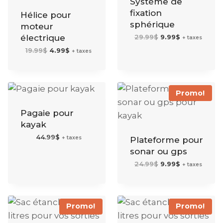
Système de
fixation
Hélice pour
sphérique
moteur
Le
Le
électrique
29.99
$
9.99
$
+ taxes
prix
prix
initial
actuel
Le
Le
19.99
$
4.99
$
était :
est :
+ taxes
prix
prix
29.99$.
9.99$.
initial
actuel
était :
est :
19.99$.
4.99$.
Promo!
Pagaie pour
kayak
44.99
$
+ taxes
Plateforme pour
sonar ou gps
Le
Le
24.99
$
9.99
$
+ taxes
prix
prix
initial
actuel
était :
est :
24.99$.
9.99$.
Promo!
Promo!