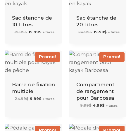
Sac étanche de
Sac étanche de
10 Litres
20 Litres
Le
Le
Le
Le
19.99
$
15.99
$
24.99
$
19.99
$
+ taxes
+ taxes
prix
prix
prix
prix
initial
actuel
initial
actuel
était :
est :
était :
est :
19.99$.
15.99$.
24.99$.
19.99$.
Promo!
Promo!
Barre de fixation
Compartiment
multiple
de rangement
pour Barbossa
Le
Le
24.99
$
9.99
$
+ taxes
prix
prix
initial
actuel
Le
Le
9.99
$
4.99
$
+ taxes
était :
est :
prix
prix
24.99$.
9.99$.
initial
actuel
était :
est :
9.99$.
4.99$.
Promo!
Promo!