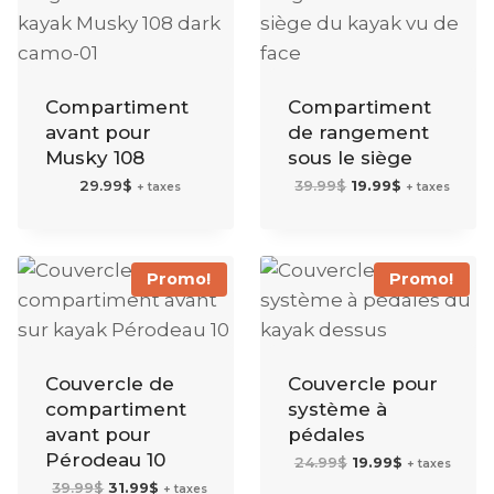
Compartiment
Compartiment
avant pour
de rangement
Musky 108
sous le siège
Le
Le
29.99
$
39.99
$
19.99
$
+ taxes
+ taxes
prix
prix
initial
actuel
était :
est :
39.99$.
19.99$.
Promo!
Promo!
Couvercle de
Couvercle pour
compartiment
système à
avant pour
pédales
Pérodeau 10
Le
Le
24.99
$
19.99
$
+ taxes
prix
prix
initial
actuel
Le
Le
39.99
$
31.99
$
+ taxes
était :
est :