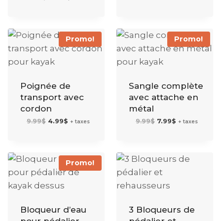
prix
prix
24.99$.
19.99$.
initial
actuel
était :
est :
39.99$.
31.99$.
Promo!
Promo!
Poignée de
Sangle complète
transport avec
avec attache en
cordon
métal
Le
Le
Le
Le
9.99
$
4.99
$
9.99
$
7.99
$
+ taxes
+ taxes
prix
prix
prix
prix
initial
actuel
initial
actuel
était :
est :
était :
est :
9.99$.
4.99$.
9.99$.
7.99$.
Promo!
Bloqueur d’eau
3 Bloqueurs de
pour pédalier
pédalier et