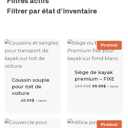
Filtres actifs
Filtrer par état d’inventaire
Promo!
Siège de kayak
premium – FIXE
Coussin souple
Le
Le
pour toit de
299.99
$
99.99
$
+ taxes
prix
prix
initial
actuel
voiture
était :
est :
299.99$.
99.99$.
49.99
$
+ taxes
Promo!