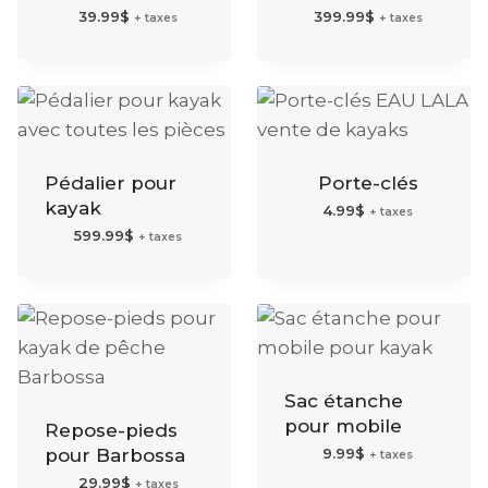
39.99
$
399.99
$
+ taxes
+ taxes
Pédalier pour
Porte-clés
kayak
4.99
$
+ taxes
599.99
$
+ taxes
Sac étanche
pour mobile
Repose-pieds
pour Barbossa
9.99
$
+ taxes
29.99
$
+ taxes