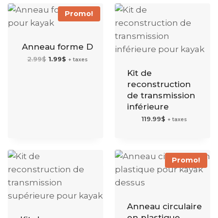
Promo!
Anneau forme D
Le
Le
2.99
$
1.99
$
+ taxes
prix
prix
initial
actuel
Kit de
était :
est :
2.99$.
1.99$.
reconstruction
de transmission
inférieure
119.99
$
+ taxes
Promo!
Anneau circulaire
en plastique