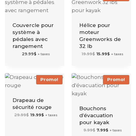
Couvercle pour
Hélice pour
système à
moteur
pédales avec
Greenworks de
rangement
32 lb
Le
Le
29.99
$
19.99
$
15.99
$
+ taxes
+ taxes
prix
prix
initial
actuel
était :
est :
19.99$.
15.99$.
Promo!
Promo!
Drapeau de
sécurité rouge
Bouchons
Le
Le
29.99
$
19.99
$
d’évacuation
+ taxes
prix
prix
initial
actuel
pour kayak
était :
est :
29.99$.
19.99$.
Le
Le
9.99
$
7.99
$
+ taxes
prix
prix
initial
actuel