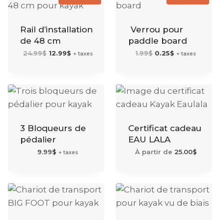
Rail d’installation
Verrou pour
de 48 cm
paddle board
Le
Le
Le
Le
24.99
$
12.99
$
1.99
$
0.25
$
+ taxes
+ taxes
prix
prix
prix
prix
initial
actuel
initial
actuel
était :
est :
était :
est :
24.99$.
12.99$.
1.99$.
0.25$.
3 Bloqueurs de
Certificat cadeau
pédalier
EAU LALA
9.99
$
À partir de
25.00
$
+ taxes