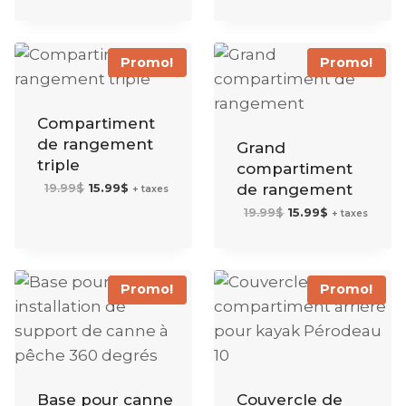
Promo!
Promo!
Compartiment
de rangement
Grand
triple
compartiment
Le
Le
19.99
$
15.99
$
de rangement
+ taxes
prix
prix
initial
actuel
Le
Le
19.99
$
15.99
$
était :
est :
+ taxes
prix
prix
19.99$.
15.99$.
initial
actuel
était :
est :
19.99$.
15.99$.
Promo!
Promo!
Base pour canne
Couvercle de