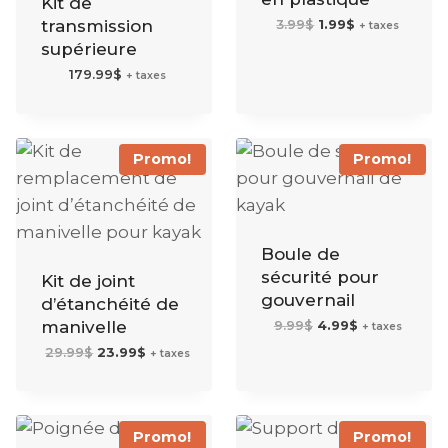
Kit de
Le
Le
transmission
3.99
$
1.99
$
+ taxes
prix
prix
initial
actuel
supérieure
était :
est :
3.99$.
1.99$.
179.99
$
+ taxes
Promo!
Promo!
Boule de
sécurité pour
Kit de joint
gouvernail
d’étanchéité de
Le
Le
manivelle
9.99
$
4.99
$
+ taxes
prix
prix
initial
actuel
Le
Le
29.99
$
23.99
$
était :
est :
+ taxes
prix
prix
9.99$.
4.99$.
initial
actuel
était :
est :
29.99$.
23.99$.
Promo!
Promo!