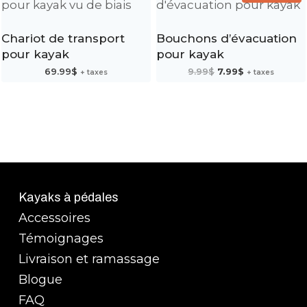
Chariot de transport
Bouchons d’évacuation
pour kayak
pour kayak
Le
Le
69.99
$
9.99
$
7.99
$
+ taxes
+ taxes
prix
prix
initial
actuel
était :
est :
9.99$.
7.99$.
Kayaks à pédales
Accessoires
Témoignages
Livraison et ramassage
Blogue
FAQ