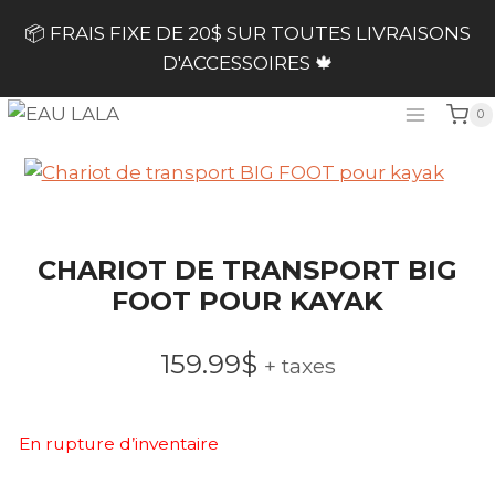
Skip
📦 FRAIS FIXE DE 20$ SUR TOUTES LIVRAISONS
to
D'ACCESSOIRES 🍁
content
0
CHARIOT DE TRANSPORT BIG
FOOT POUR KAYAK
159.99
$
+ taxes
En rupture d’inventaire