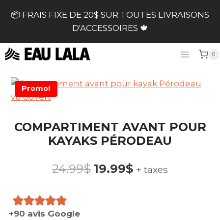
Skip
📦 FRAIS FIXE DE 20$ SUR TOUTES LIVRAISONS
to
D'ACCESSOIRES 🍁
content
0
Promo!
COMPARTIMENT AVANT POUR
KAYAKS PÉRODEAU
Le
Le
24.99
$
19.99
$
+ taxes
prix
prix
initial
actuel
+90 avis Google