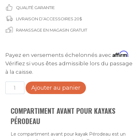
était :
est :
QUALITÉ GARANTIE
24.99$.
19.99$.
LIVRAISON D’ACCESSOIRES 20$
RAMASSAGE EN MAGASIN GRATUIT
Affirm
Payez en versements échelonnés avec
.
Vérifiez si vous êtes admissible lors du passage
à la caisse.
quantité
Ajouter au panier
de
Compartiment
COMPARTIMENT AVANT POUR KAYAKS
avant
pour
PÉRODEAU
kayaks
Le compartiment avant pour kayak Pérodeau est un
Pérodeau