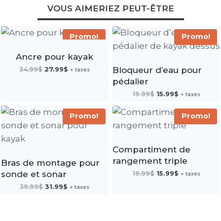
VOUS AIMERIEZ PEUT-ÊTRE
Promo!
Promo!
Ancre pour kayak
Le
Le
34.99
$
27.99
$
Bloqueur d’eau pour
+ taxes
prix
prix
initial
actuel
pédalier
était :
est :
34.99$.
27.99$.
Le
Le
19.99
$
15.99
$
+ taxes
prix
prix
initial
actuel
était :
est :
19.99$.
15.99$.
Promo!
Promo!
Compartiment de
rangement triple
Bras de montage pour
Le
Le
sonde et sonar
19.99
$
15.99
$
+ taxes
prix
prix
initial
actuel
Le
Le
39.99
$
31.99
$
était :
est :
+ taxes
prix
prix
19.99$.
15.99$.
initial
actuel
était :
est :
39.99$.
31.99$.