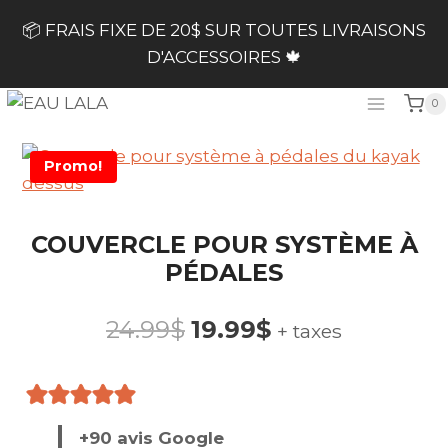
Skip
📦 FRAIS FIXE DE 20$ SUR TOUTES LIVRAISONS
to
D'ACCESSOIRES 🍁
content
0
Promo!
COUVERCLE POUR SYSTÈME À
PÉDALES
Le
Le
24.99
$
19.99
$
+ taxes
prix
prix
initial
actuel
+90 avis Google
était :
est :