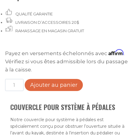
24.99$.
19.99$.
QUALITÉ GARANTIE
LIVRAISON D’ACCESSOIRES 20$
RAMASSAGE EN MAGASIN GRATUIT
Affirm
Payez en versements échelonnés avec
.
Vérifiez si vous êtes admissible lors du passage
à la caisse.
quantité
Ajouter au panier
de
Couvercle
COUVERCLE POUR SYSTÈME À PÉDALES
pour
système
Notre couvercle pour système à pédales est
à
spécialement conçu pour obstruer l’ouverture située à
pédales
l’avant du kayak, destinée à l’insertion du pédalier ou