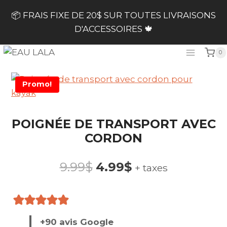
Skip
📦 FRAIS FIXE DE 20$ SUR TOUTES LIVRAISONS
to
D'ACCESSOIRES 🍁
content
0
Promo!
POIGNÉE DE TRANSPORT AVEC
CORDON
Le
Le
9.99
$
4.99
$
+ taxes
prix
prix
initial
actuel
+90 avis Google
était :
est :