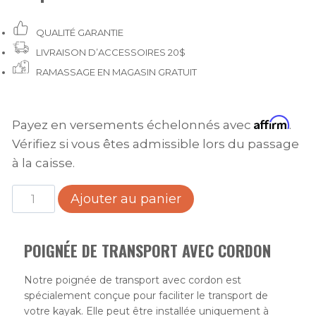
9.99$.
4.99$.
QUALITÉ GARANTIE
LIVRAISON D’ACCESSOIRES 20$
RAMASSAGE EN MAGASIN GRATUIT
Affirm
Payez en versements échelonnés avec
.
Vérifiez si vous êtes admissible lors du passage
à la caisse.
quantité
Ajouter au panier
de
Poignée
POIGNÉE DE TRANSPORT AVEC CORDON
de
transport
Notre poignée de transport avec cordon est
avec
spécialement conçue pour faciliter le transport de
cordon
votre kayak. Elle peut être installée uniquement à