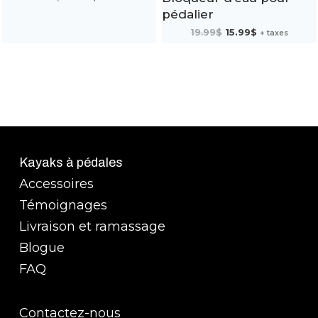
prix
prix
initial
actuel
pédalier
était :
est :
34.99$.
27.99$.
Le
Le
19.99
$
15.99
$
+ taxes
prix
prix
initial
actuel
était :
est :
19.99$.
15.99$.
Kayaks à pédales
Accessoires
Témoignages
Livraison et ramassage
Blogue
FAQ
Contactez-nous