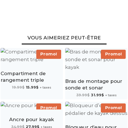
VOUS AIMERIEZ PEUT-ÊTRE
Promo!
Promo!
Compartiment de
rangement triple
Bras de montage pour
Le
Le
19.99
$
15.99
$
sonde et sonar
+ taxes
prix
prix
initial
actuel
Le
Le
39.99
$
31.99
$
était :
est :
+ taxes
prix
prix
19.99$.
15.99$.
initial
actuel
était :
est :
39.99$.
31.99$.
Promo!
Promo!
Ancre pour kayak
Le
Le
34.99
$
27.99
$
Bloqueur d’eau pour
+ taxes