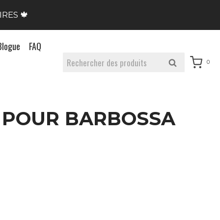
IRES 🍁
Blogue
FAQ
Rechercher :
Rechercher
0
S POUR BARBOSSA