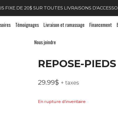
IS FIXE DE 20$ SUR TOUTES LIVRAISONS D'ACCESSO
soires
Témoignages
Livraison et ramassage
Financement
Nous joindre
REPOSE-PIED
29.99
$
+ taxes
En rupture d’inventaire