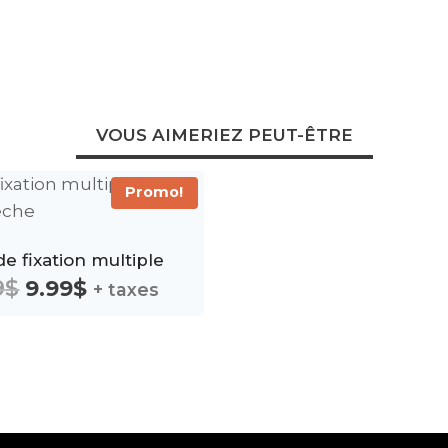
VOUS AIMERIEZ PEUT-ÊTRE
Promo!
e fixation multiple
Le
Le
9
$
9.99
$
+ taxes
prix
prix
initial
actuel
était :
est :
24.99$.
9.99$.