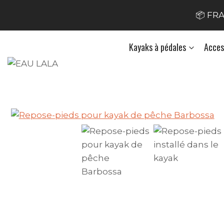
Skip
📦 FRA
to
content
Kayaks à pédales
Acces